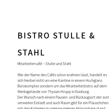
BISTRO STULLE &
STAHL
Mitarbeitercafé – Stulle und Stahl
Wie der Name des Cafés schon erahnen lässt, handelt es
sich hierbei nicht um eine Kantine in einem Hochglanz
Bürokomplex sondern um das Mitarbeiterbistro auf dem
Werksgelände von Thyssen Krupp in Duisburg.
Der Wunsch nach einem Pausen- und Rückzugsort der zu
verweilen Einlädt und auch Raum gibt für ein Pläuschchen
mit den Kollegen in ungezwungener Atmosphäre stand