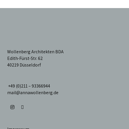
Wollenberg Architekten BDA
Edith-Fürst-Str. 62
40219 Düsseldorf
+49 (0)211 – 93366944
mail@annawollenberg.de