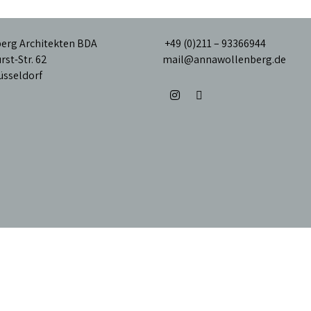
erg Architekten BDA
+49 (0)211 – 93366944
rst-Str. 62
mail@annawollenberg.de
üsseldorf