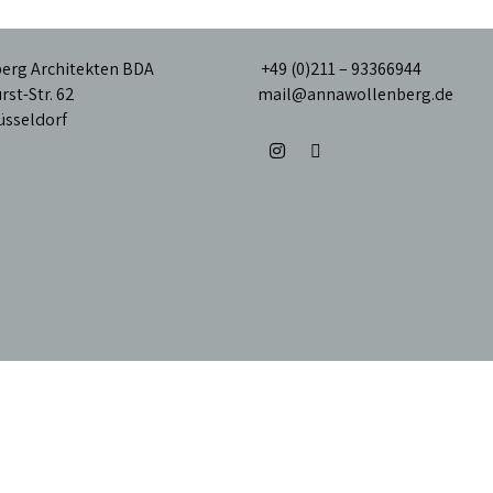
erg Architekten BDA
+49 (0)211 – 93366944
rst-Str. 62
mail@annawollenberg.de
üsseldorf